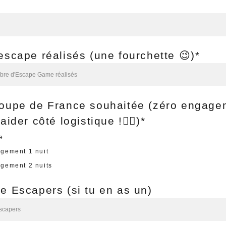
scape réalisés (une fourchette 😉)*
oupe de France souhaitée (zéro engagem
ider côté logistique !👷‍♀️)*
e
gement 1 nuit
gement 2 nuits
 Escapers (si tu en as un)